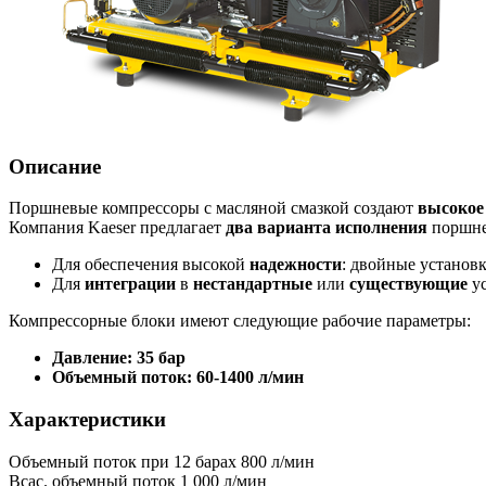
Описание
Поршневые компрессоры с масляной смазкой создают
высокое
Компания Kaeser предлагает
два варианта исполнения
поршне
Для обеспечения высокой
надежности
: двойные установк
Для
интеграции
в
нестандартные
или
существующие
ус
Компрессорные блоки имеют следующие рабочие параметры:
Давление: 35 бар
Объемный поток: 60-1400 л/мин
Характеристики
Объемный поток при 12 барах
800 л/мин
Всас. объемный поток
1 000 л/мин