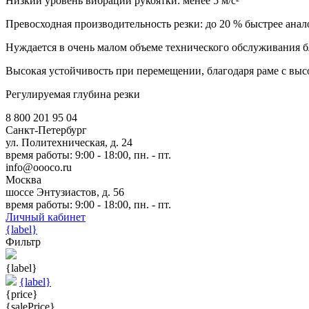
Низкий уровень вибрации рукоятки: менее 5 м/с²
Превосходная производительность резки: до 20 % быстрее ана
Нуждается в очень малом объеме технического обслуживания 
Высокая устойчивость при перемещении, благодаря раме с вы
Регулируемая глубина резки
8 800 201 95 04
Санкт-Петербург
ул. Политехническая, д. 24
время работы: 9:00 - 18:00, пн. - пт.
info@oooco.ru
Москва
шоссе Энтузиастов, д. 56
время работы: 9:00 - 18:00, пн. - пт.
Личный кабинет
{label}
Фильтр
{label}
{label}
{price}
{salePrice}