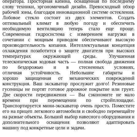
оператора. Просторная кабина, оснащенная по последнему
слову техники, эргономичный дизайн. Превосходный обзор
рабочей зоны, благодаря инновационной системе остекления.
Лобовое стекло состоит из двух элементов. Создать
оптимальный климат в любую погоду и обеспечить
необходимую вентиляцию теперь стало еще проще.
Современная гидросистема с измерением нагрузки в
сочетании с мощным приводом обеспечивают высокую
производительность копания. Интеллектуальная концепция
охлаждения позаботится о защите двигателя при высоких
температурах окружающей среды. Улучшенная
телескопическая ходовая часть — полная свобода движения
по бездорожью и в стесненных условиях,
отличная устойчивость. Небольшие габариты и
хорошо защищенная от механических повреждений
конструкция. Ваш экскаватор прослужит долго! Резиновые
гусеницы не портят готовое дорожное покрытие или грунт.
Две скорости передвижения — Вы сэкономите не мало
времени при перемещении по стройплощадке.
Транспортируется мини-экскаватор очень просто. Поместите
его на прицеп легкового автомобиля и свободно перемещайте
на разные объекты. Большой выбор навесного оборудования и
дополнительного оснащения позволяют адаптировать
машину под конкретные цели и задачи.