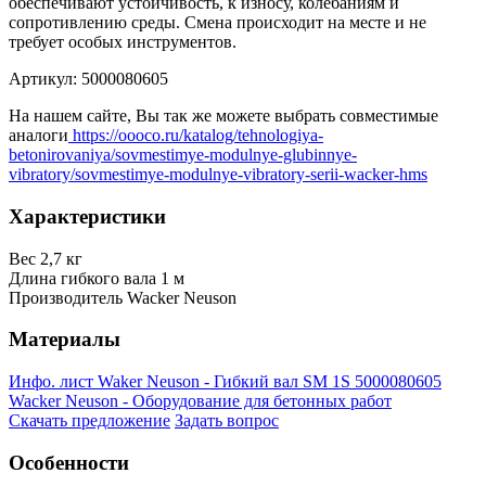
обеспечивают устойчивость, к износу, колебаниям и
сопротивлению среды. Смена происходит на месте и не
требует особых инструментов.
Артикул: 5000080605
На нашем сайте, Вы так же можете выбрать совместимые
аналоги
https://oooco.ru/katalog/tehnologiya-
betonirovaniya/sovmestimye-modulnye-glubinnye-
vibratory/sovmestimye-modulnye-vibratory-serii-wacker-hms
Характеристики
Вес
2,7 кг
Длина гибкого вала
1 м
Производитель
Wacker Neuson
Материалы
Инфо. лист Waker Neuson - Гибкий вал SM 1S 5000080605
Wacker Neuson - Оборудование для бетонных работ
Скачать предложение
Задать вопрос
Особенности