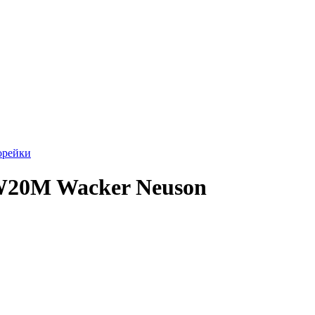
орейки
W20M Wacker Neuson