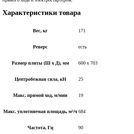
Характеристики товара
Вес, кг
171
Реверс
есть
Размер плиты (Ш х Д), мм
600 х 703
Центробежная сила, кН
25
Макс. прямой ход, м/мин
19
Макс. уплотняемая площадь, м²/ч
684
Частота, Гц
90