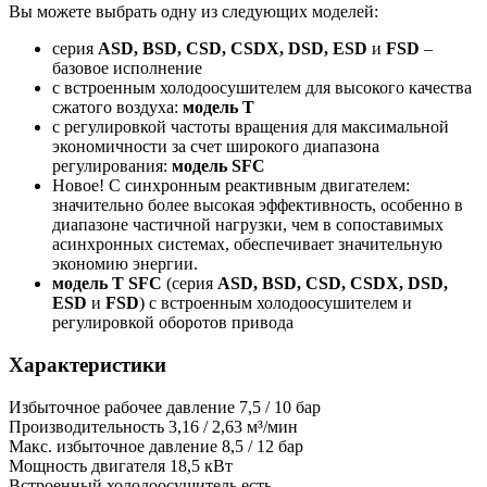
Вы можете выбрать одну из следующих моделей:
серия
ASD, BSD, CSD, CSDX, DSD, ESD
и
FSD
–
базовое исполнение
с встроенным холодоосушителем для высокого качества
сжатого воздуха:
модель T
с регулировкой частоты вращения для максимальной
экономичности за счет широкого диапазона
регулирования:
модель SFC
Новое! С синхронным реактивным двигателем:
значительно более высокая эффективность, особенно в
диапазоне частичной нагрузки, чем в сопоставимых
асинхронных системах, обеспечивает значительную
экономию энергии.
модель T SFC
(серия
ASD, BSD, CSD, CSDX, DSD,
ESD
и
FSD
) с встроенным холодоосушителем и
регулировкой оборотов привода
Характеристики
Избыточное рабочее давление
7,5 / 10 бар
Производительность
3,16 / 2,63 м³/мин
Макс. избыточное давление
8,5 / 12 бар
Мощность двигателя
18,5 кВт
Встроенный холодоосушитель
есть