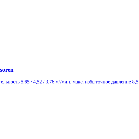
soren
ельность 5,65 / 4,52 / 3,76 м³/мин, макс. избыточное давление 8,