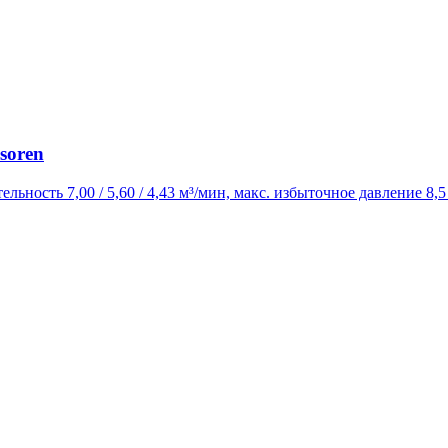
soren
ельность 7,00 / 5,60 / 4,43 м³/мин, макс. избыточное давление 8,