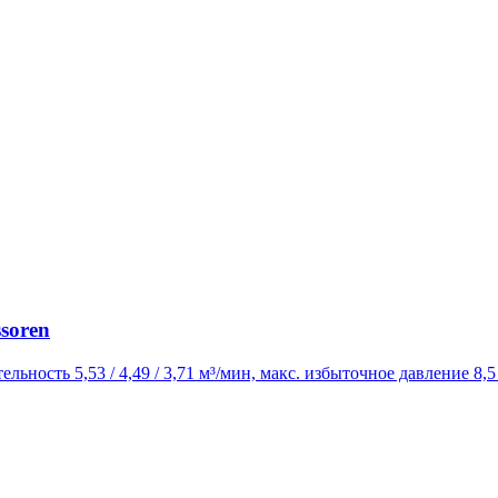
soren
ельность 5,53 / 4,49 / 3,71 м³/мин, макс. избыточное давление 8,