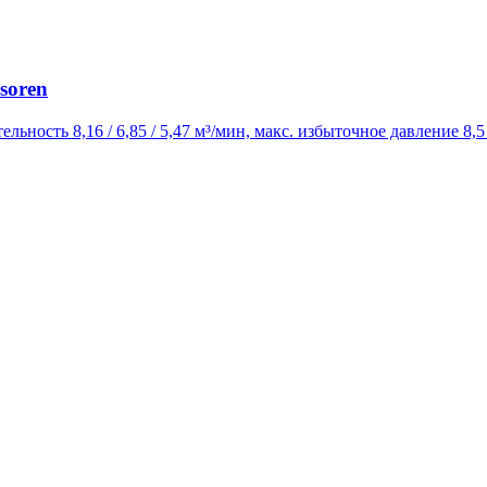
soren
ельность 8,16 / 6,85 / 5,47 м³/мин, макс. избыточное давление 8,