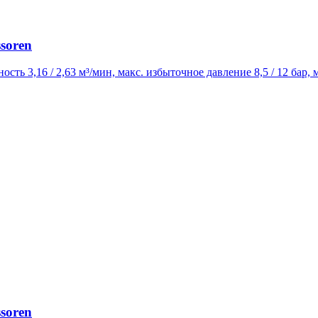
soren
ость 3,16 / 2,63 м³/мин, макс. избыточное давление 8,5 / 12 ба
soren