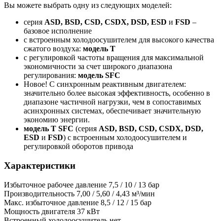
Вы можете выбрать одну из следующих моделей:
серия
ASD, BSD, CSD, CSDX, DSD, ESD
и
FSD
–
базовое исполнение
с встроенным холодоосушителем для высокого качества
сжатого воздуха:
модель T
с регулировкой частоты вращения для максимальной
экономичности за счет широкого диапазона
регулирования:
модель SFC
Новое! С синхронным реактивным двигателем:
значительно более высокая эффективность, особенно в
диапазоне частичной нагрузки, чем в сопоставимых
асинхронных системах, обеспечивает значительную
экономию энергии.
модель T SFC
(серия
ASD, BSD, CSD, CSDX, DSD,
ESD
и
FSD
) с встроенным холодоосушителем и
регулировкой оборотов привода
Характеристики
Избыточное рабочее давление
7,5 / 10 / 13 бар
Производительность
7,00 / 5,60 / 4,43 м³/мин
Макс. избыточное давление
8,5 / 12 / 15 бар
Мощность двигателя
37 кВт
Встроенный холодоосушитель
нет