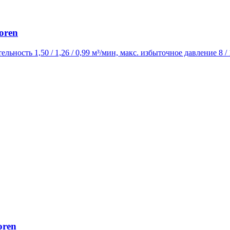
oren
ельность 1,50 / 1,26 / 0,99 м³/мин, макс. избыточное давление 8 
oren