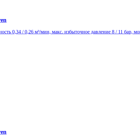
ren
ость 0,34 / 0,26 м³/мин, макс. избыточное давление 8 / 11 бар, 
ren