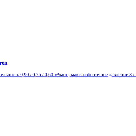
ren
ельность 0,90 / 0,75 / 0,60 м³/мин, макс. избыточное давление 8 /