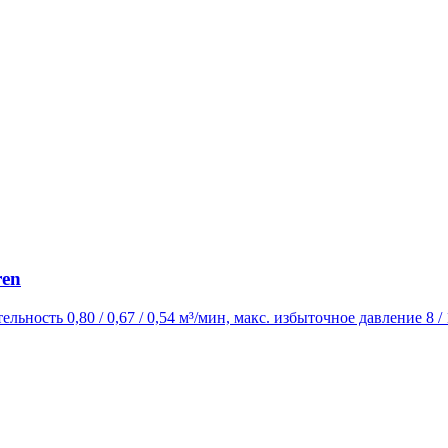
ren
ельность 0,80 / 0,67 / 0,54 м³/мин, макс. избыточное давление 8 /