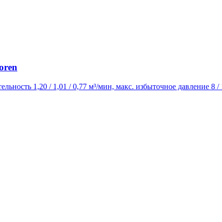
oren
ельность 1,20 / 1,01 / 0,77 м³/мин, макс. избыточное давление 8 /