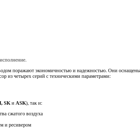
 исполнение.
одом поражают экономичностью и надежностью. Они оснащен
сор из четырех серий с техническими параметрами:
M, SK
и
ASK
), так и:
ва сжатого воздуха
м и ресивером