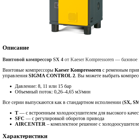
Описание
Винтовой компрессор SX 4
от Kaeser Kompressoren — базовое
Винтовые компрессоры
Kaeser Kompressoren
с ременным прив
управления
SIGMA CONTROL 2
. Вы можете выбрать компрес
Давление: 8, 11 или 15 бар
Объемный поток: 0,26–4,65 м3/мин
Все серии выпускаются как в стандартном исполнении (
SX, S
T
— с встроенным холодоосушителем для высокого качест
SFC
— с регулировкой оборотов привода
AIRCENTER
– комплектное решение с холодоосушителе
Характеристики