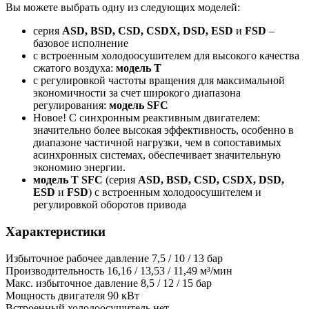
Вы можете выбрать одну из следующих моделей:
серия
ASD, BSD, CSD, CSDX, DSD, ESD
и
FSD
–
базовое исполнение
с встроенным холодоосушителем для высокого качества
сжатого воздуха:
модель T
с регулировкой частоты вращения для максимальной
экономичности за счет широкого диапазона
регулирования:
модель SFC
Новое! С синхронным реактивным двигателем:
значительно более высокая эффективность, особенно в
диапазоне частичной нагрузки, чем в сопоставимых
асинхронных системах, обеспечивает значительную
экономию энергии.
модель T SFC
(серия
ASD, BSD, CSD, CSDX, DSD,
ESD
и
FSD
) с встроенным холодоосушителем и
регулировкой оборотов привода
Характеристики
Избыточное рабочее давление
7,5 / 10 / 13 бар
Производительность
16,16 / 13,53 / 11,49 м³/мин
Макс. избыточное давление
8,5 / 12 / 15 бар
Мощность двигателя
90 кВт
Встроенный холодоосушитель
нет