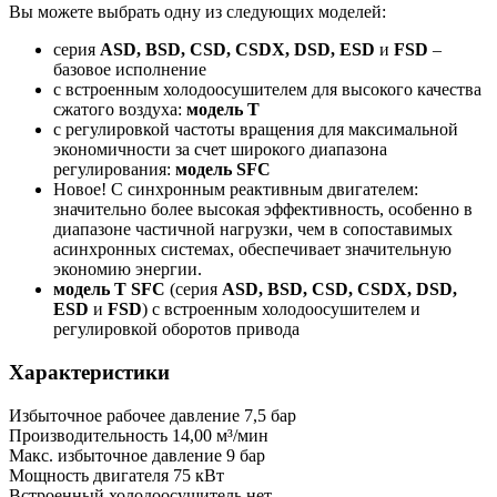
Вы можете выбрать одну из следующих моделей:
серия
ASD, BSD, CSD, CSDX, DSD, ESD
и
FSD
–
базовое исполнение
с встроенным холодоосушителем для высокого качества
сжатого воздуха:
модель T
с регулировкой частоты вращения для максимальной
экономичности за счет широкого диапазона
регулирования:
модель SFC
Новое! С синхронным реактивным двигателем:
значительно более высокая эффективность, особенно в
диапазоне частичной нагрузки, чем в сопоставимых
асинхронных системах, обеспечивает значительную
экономию энергии.
модель T SFC
(серия
ASD, BSD, CSD, CSDX, DSD,
ESD
и
FSD
) с встроенным холодоосушителем и
регулировкой оборотов привода
Характеристики
Избыточное рабочее давление
7,5 бар
Производительность
14,00 м³/мин
Макс. избыточное давление
9 бар
Мощность двигателя
75 кВт
Встроенный холодоосушитель
нет