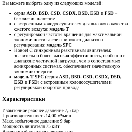
Вы можете выбрать одну из следующих моделей:
серия
ASD, BSD, CSD, CSDX, DSD, ESD
и
FSD
–
базовое исполнение
с встроенным холодоосушителем для высокого качества
сжатого воздуха:
модель T
с регулировкой частоты вращения для максимальной
экономичности за счет широкого диапазона
регулирования:
модель SFC
Новое! С синхронным реактивным двигателем:
значительно более высокая эффективность, особенно в
диапазоне частичной нагрузки, чем в сопоставимых
асинхронных системах, обеспечивает значительную
экономию энергии.
модель T SFC
(серия
ASD, BSD, CSD, CSDX, DSD,
ESD
и
FSD
) с встроенным холодоосушителем и
регулировкой оборотов привода
Характеристики
Избыточное рабочее давление
7,5 бар
Производительность
14,00 м³/мин
Макс. избыточное давление
9 бар
Мощность двигателя
75 кВт
Встроенный холодоосушитель
есть