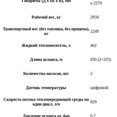
Габариты (Д х Ш х В), мм
x 2270
Рабочий вес, кг
2950
Транспортный вес (без топлива, без прицепа),
2249
кг
Жидкий теплоноситель, л
462
Длина шланга, м
650 (2×325)
Количество насосов, шт
2
Датчик температуры
цифровой
Скорость потока теплопередающей среды на
829
один цикл, л/ч
Давление шланга от, бар
6,2