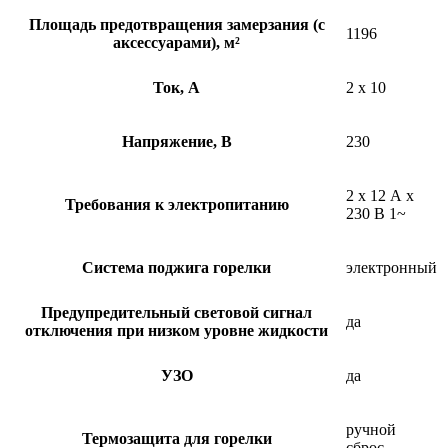
Площадь предотвращения замерзания (с
1196
аксессуарами), м²
Ток, А
2 x 10
Напряжение, В
230
2 x 12 А x
Требования к электропитанию
230 В 1~
Система поджига горелки
электронный
Предупредительный световой сигнал
да
отключения при низком уровне жидкости
УЗО
да
ручной
Термозащита для горелки
сброс