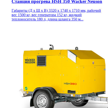
Станция прогрева HSH 350 Wacker Neuson
Габариты (Д х Ш х В) 3320 x 1740 x 1710 мм, рабочий
вес 1500 кг, вес генератора 152 кг, жидкий
теплоноситель 180 л, длина шланга 350 м...