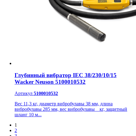
Глубинный вибратор IEC 38/230/10/15
Wacker Neuson 5100010532
Артикул
5100010532
Вес 11,3 кг, диаметр вибробулавы 38 мм, длина
вибробулавы 285 мм, вес вибробулавы _ кг, защитный
шланг 10 м...
1
2
3