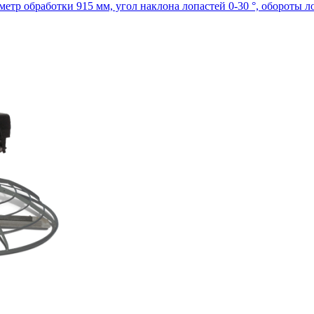
аметр обработки 915 мм, угол наклона лопастей 0-30 °, обороты ло