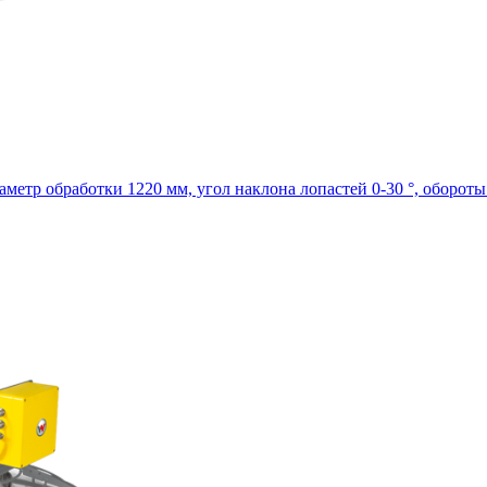
иаметр обработки 1220 мм, угол наклона лопастей 0-30 °, обороты