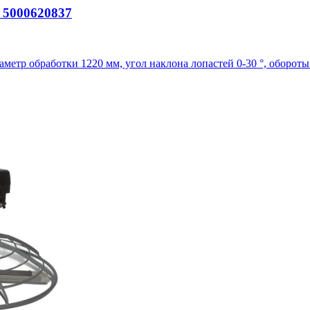
 5000620837
иаметр обработки 1220 мм, угол наклона лопастей 0-30 °, обороты